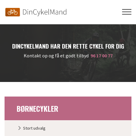
Gå
til
hovedindhold
DINCYKELMAND HAR DEN RETTE CYKEL FOR DIG
Kontakt op og få et godt tilbyd
96 17 00 77
BØRNECYKLER
Primær
Stort udvalg
navigation