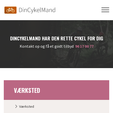
Gå
til
hovedindhold
DINCYKELMAND HAR DEN RETTE CYKEL FOR DIG
Kontakt op og få et godt tilbyd
96 17 00 77
VÆRKSTED
Primær
Værksted
navigation