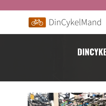
Gå
til
hovedindhold
DINCYKE