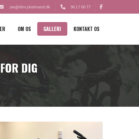
Jan@dincykelmand.dk
96 17 00 77
ER
OM OS
GALLERI
KONTAKT OS
 FOR DIG