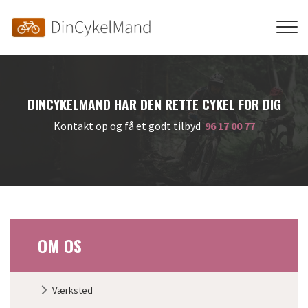
Skip
to
main
content
DINCYKELMAND HAR DEN RETTE CYKEL FOR DIG
Kontakt op og få et godt tilbyd
96 17 00 77
OM OS
Primær
Værksted
navigation