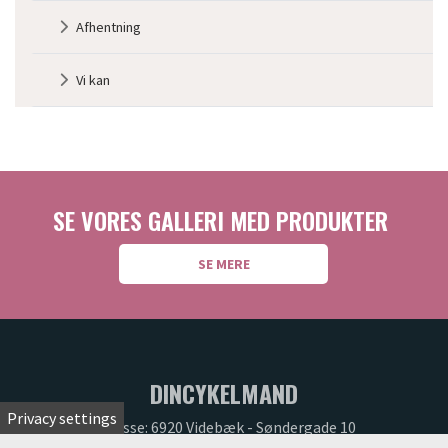
3
Afhentning
Vi kan
SE VORES GALLERI MED PRODUKTER
SE MERE
DINCYKELMAND
Privacy settings
Adresse: 6920 Videbæk - Søndergade 10