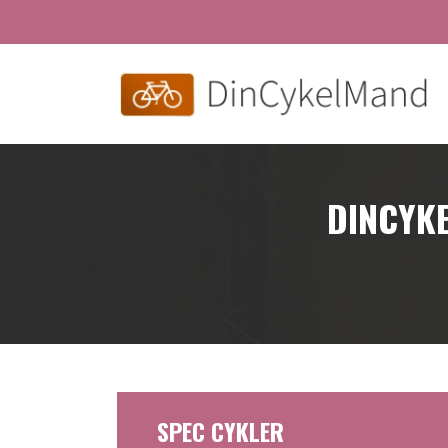
Skip
to
main
content
DINCYKE
SPEC CYKLER