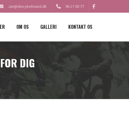
Jan@dincykelmand.dk
96 17 00 77
ER
OM OS
GALLERI
KONTAKT OS
 FOR DIG