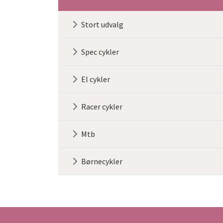
Primær
Stort udvalg
navigation
Spec cykler
El cykler
Racer cykler
Mtb
Børnecykler