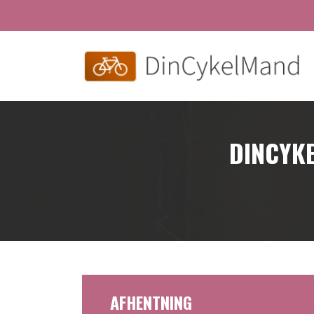
Skip
to
main
content
DINCYKE
AFHENTNING