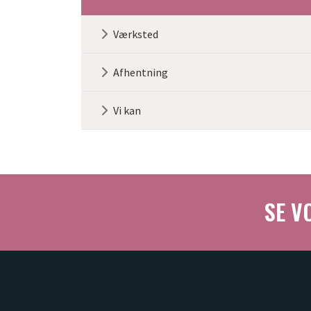
Primær
Værksted
navigation
3
Afhentning
Vi kan
SE V