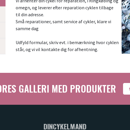
Vi afhenter din cykel for reparation, i Ringkøbing og
omegn, og leverer efter reparation cyklen tilbage
til din adresse.
Små reparationer, samt service af cykler, klare vi
samme dag
Udfyld formular, skriv evt. i bemærkning hvor cyklen
står, og vi vil kontakte dig for afhentning.
ORES GALLERI MED PRODUKTER
DINCYKELMAND