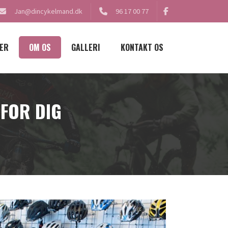
Jan@dincykelmand.dk
96 17 00 77
ER
OM OS
GALLERI
KONTAKT OS
 FOR DIG