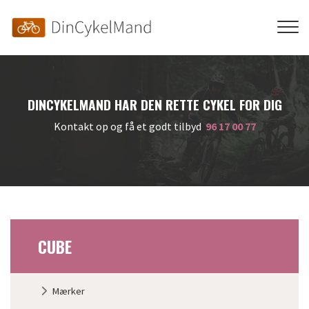
Skip
to
main
content
DINCYKELMAND HAR DEN RETTE CYKEL FOR DIG
Kontakt op og få et godt tilbyd
96 17 00 77
CUBE
Primær
Mærker
navigation