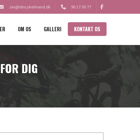
Jan@dincykelmand.dk
96 17 00 77
ER
OM OS
GALLERI
KONTAKT OS
 FOR DIG