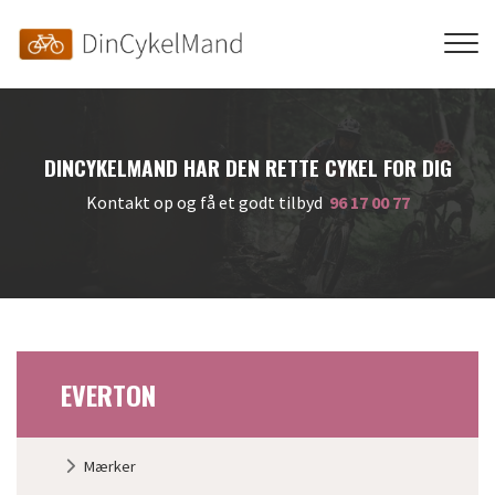
Skip
to
main
content
DINCYKELMAND HAR DEN RETTE CYKEL FOR DIG
Kontakt op og få et godt tilbyd
96 17 00 77
EVERTON
Primær
Mærker
navigation